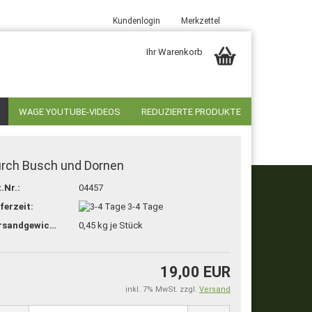
Kundenlogin
Merkzettel
Ihr Warenkorb
WAGE YOUTUBE-VIDEOS
REDUZIERTE PRODUKTE
rch Busch und Dornen
.Nr.:
04457
ferzeit:
3-4 Tage
stellen
Versandgewicht:
0,45
kg je Stück
t vergessen?
19,00 EUR
inkl. 7% MwSt. zzgl.
Versand