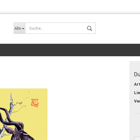
Alle
Du
Art
Lie
Konto er
Passwor