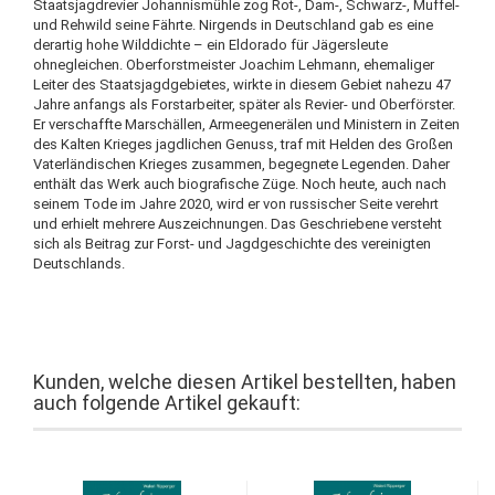
Staatsjagdrevier Johannismühle zog Rot-, Dam-, Schwarz-, Muffel-
und Rehwild seine Fährte. Nirgends in Deutschland gab es eine
derartig hohe Wilddichte – ein Eldorado für Jägersleute
ohnegleichen. Oberforstmeister Joachim Lehmann, ehemaliger
Leiter des Staatsjagdgebietes, wirkte in diesem Gebiet nahezu 47
Jahre anfangs als Forstarbeiter, später als Revier- und Oberförster.
Er verschaffte Marschällen, Armeegenerälen und Ministern in Zeiten
des Kalten Krieges jagdlichen Genuss, traf mit Helden des Großen
Vaterländischen Krieges zusammen, begegnete Legenden. Daher
enthält das Werk auch biografische Züge. Noch heute, auch nach
seinem Tode im Jahre 2020, wird er von russischer Seite verehrt
und erhielt mehrere Auszeichnungen. Das Geschriebene versteht
sich als Beitrag zur Forst- und Jagdgeschichte des vereinigten
Deutschlands.
Kunden, welche diesen Artikel bestellten, haben
auch folgende Artikel gekauft: