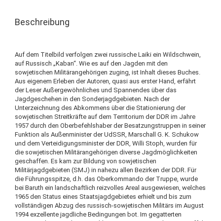
Beschreibung
Auf dem Titelbild verfolgen zwei russische Laiki ein Wildschwein,
auf Russisch „Kaban“. Wie es auf den Jagden mit den
sowjetischen Militärangehörigen zuging, ist Inhalt dieses Buches.
Aus eigenem Erleben der Autoren, quasi aus erster Hand, erfährt
der Leser Außergewöhnliches und Spannendes über das
Jagdgeschehen in den Sonderjagdgebieten. Nach der
Unterzeichnung des Abkommens über die Stationierung der
sowjetischen Streitkräfte auf dem Territorium der DDR im Jahre
1957 durch den Oberbefehlshaber der Besatzungstruppen in seiner
Funktion als Außenminister der UdSSR, Marschall G. K. Schukow
und dem Verteidigungsminister der DDR, Willi Stoph, wurden für
die sowjetischen Militärangehörigen diverse Jagdmöglichkeiten
geschaffen. Es kam zur Bildung von sowjetischen
Militärjagdgebieten (SMJ) in nahezu allen Bezirken der DDR. Für
die Führungsspitze, d.h. das Oberkommando der Truppe, wurde
bei Baruth ein landschaftlich reizvolles Areal ausgewiesen, welches
1965 den Status eines Staatsjagdgebietes erhielt und bis zum
vollständigen Abzug des russisch-sowjetischen Militärs im August
1994 exzellente jagdliche Bedingungen bot. Im gegatterten